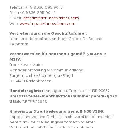
Telefon: +49 8636 695190-0
Fax: +49 8636 695190-10
E-Mail:
info@impact-innovations.com
Web:
www.impact-innovations.com
Vertreten durch die Geschäftsführer:
Leonhard Holzgaßner, Andreas Gropp, Dr. Sascha
Bernhardt
Verantwortlich für den Inhalt gemäß § 18 Abs. 2
MStV:
Franz Xaver Maier
Manager Marketing & Communications
Bürgermeister-Steinberger-Ring 1
D-84431 Rattenkirchen
Handelsregister:
Amtsgericht Traunstein, HRB 20057
Umsatzsteuer-Identifikationsnummer gemäß § 27a
UStG:
DE271822923
Hinweis zur Streitbeilegung gemäß § 36 VSBG:
Impact Innovations GmbH ist nicht verpflichtet und nicht
bereit, an Streitbeilegungsverfahren vor einer
Verbraucherschlichtungsstelle teilzunehmen.