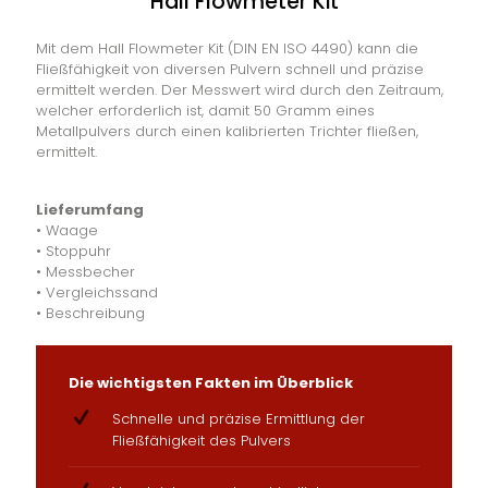
Hall Flowmeter Kit
Mit dem Hall Flowmeter Kit (DIN EN ISO 4490) kann die
Fließfähigkeit von diversen Pulvern schnell und präzise
ermittelt werden. Der Messwert wird durch den Zeitraum,
welcher erforderlich ist, damit 50 Gramm eines
Metallpulvers durch einen kalibrierten Trichter fließen,
ermittelt.
Lieferumfang
• Waage
• Stoppuhr
• Messbecher
• Vergleichssand
• Beschreibung
Die wichtigsten Fakten im Überblick
Schnelle und präzise Ermittlung der
Fließfähigkeit des Pulvers