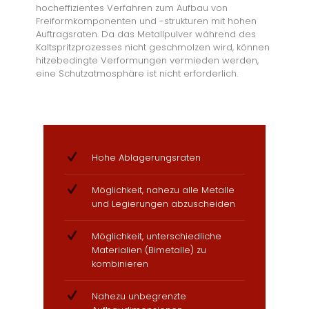
hocheffizientes Verfahren zum Aufbau von
Freiformkomponenten und -strukturen mit hohen
Auftragsraten. Da das Metallpulver während des
Kaltspritzprozesses nicht geschmolzen wird, können
hitzebedingte Verformungen vermieden werden,
eine Schutzatmosphäre ist nicht erforderlich.
Hohe Ablagerungsraten
Möglichkeit, nahezu alle Metalle
und Legierungen abzuscheiden
Möglichkeit, unterschiedliche
Materialien (Bimetalle) zu
kombinieren
Nahezu unbegrenzte